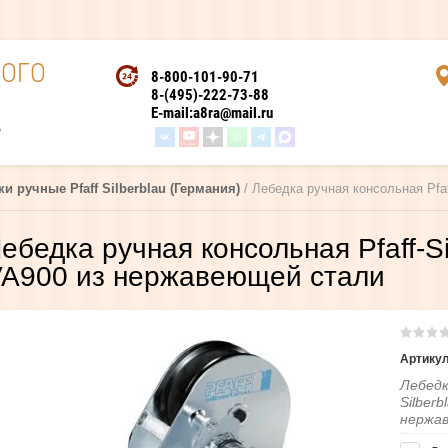
ОГО
8-800-101-90-71
8-(495)-222-73-88
E-mail:
a8ra@mail.ru
,
и ручные Pfaff Silberblau (Германия)
 / Лебедка ручная консольная Pf
ебедка ручная консольная Pfaff-S
A900 из нержавеющей стали
Артикул
Лебедк
Silber
нержа