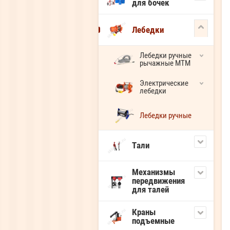
для бочек
Лебедки
Лебедки ручные
рычажные МТМ
Электрические
лебедки
Лебедки ручные
Тали
Механизмы
передвижения
для талей
Краны
подъемные