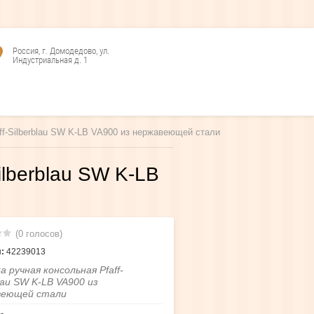
Россия, г. Домодедово, ул.
Индустриальная д. 1
aff-Silberblau SW K-LB VA900 из нержавеющей стали
ilberblau SW K-LB
(0 голосов)
:
42239013
а ручная консольная Pfaff-
blau SW K-LB VA900 из
веющей стали