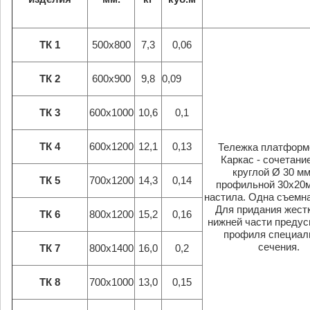
ТК 1
500х800
7,3
0,06
ТК 2
600х900
9,8
0,09
ТК 3
600х1000
10,6
0,1
ТК 4
600х1200
12,1
0,13
Тележка платформ
Каркас - сочетани
круглой Ø 30 мм.
ТК 5
700х1200
14,3
0,14
профильной 30х20м
настила. Одна съемн
Для придания жест
ТК 6
800х1200
15,2
0,16
нижней части преду
профиля специал
сечения.
ТК 7
800х1400
16,0
0,2
ТК 8
700х1000
13,0
0,15