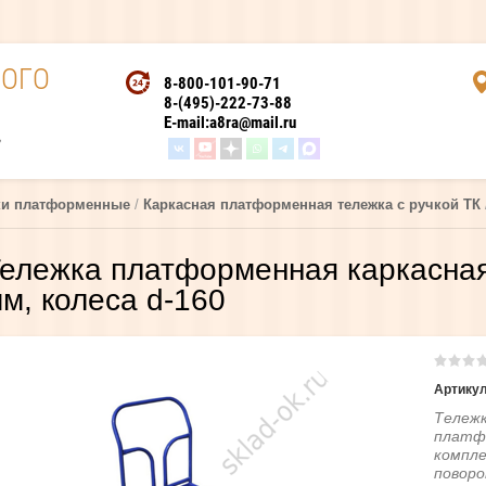
ОГО
8-800-101-90-71
8-(495)-222-73-88
E-mail:
a8ra@mail.ru
,
ки платформенные
 / 
Каркасная платформенная тележка с ручкой ТК
ележка платформенная каркасная
м, колеса d-160
Артикул
Тележк
платфо
компле
поворо