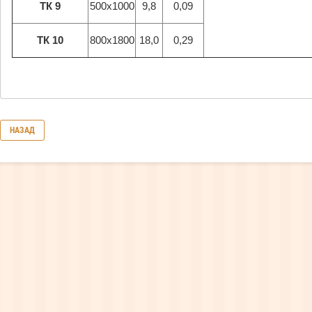
ТК 9
500х1000
9,8
0,09
ТК 10
800х1800
18,0
0,29
НАЗАД