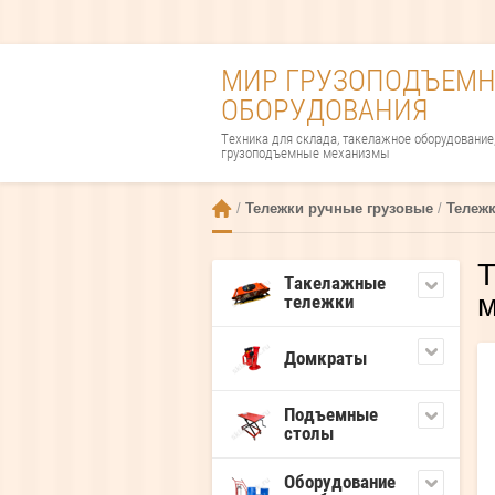
МИР ГРУЗОПОДЪЕМН
ОБОРУДОВАНИЯ
Техника для склада, такелажное оборудование
грузоподъемные механизмы
 / 
Тележки ручные грузовые
 / 
Тележ
Т
Такелажные
м
тележки
Домкраты
Подъемные
столы
Оборудование