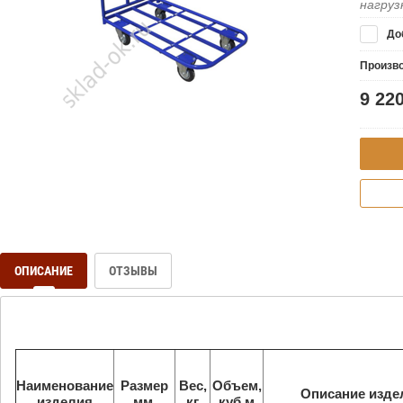
нагруз
Доб
Произв
9 22
ОПИСАНИЕ
ОТЗЫВЫ
Наименование
Размер
Вес,
Объем,
Описание изде
изделия
мм.
кг
куб.м