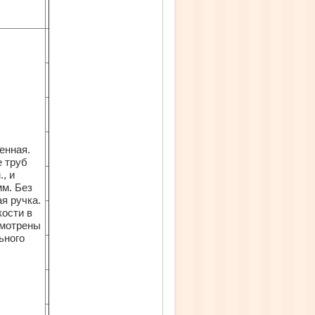
енная.
е труб
, и
м. Без
ая ручка.
кости в
смотрены
ьного