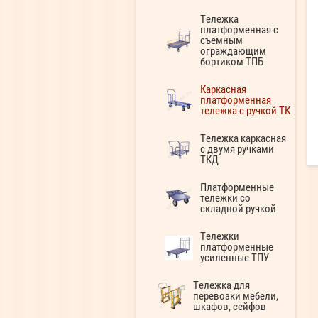
Тележка
платформенная с
съемным
ограждающим
бортиком ТПБ
Каркасная
платформенная
тележка с ручкой ТК
Тележка каркасная
с двумя ручками
ТКД
Платформенные
тележки со
складной ручкой
Тележки
платформенные
усиленные ТПУ
Тележка для
перевозки мебели,
шкафов, сейфов